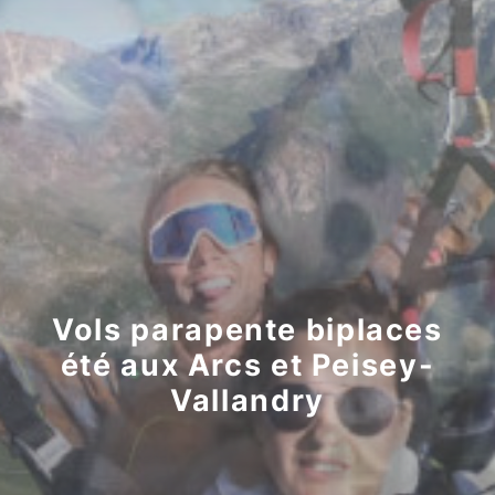
Bons Cadeaux
Vols parapente biplaces
été aux Arcs et Peisey-
Vallandry