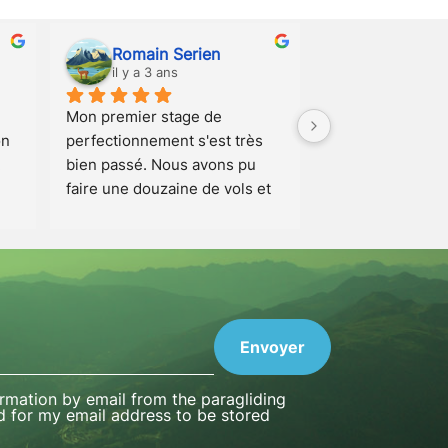
asma zeghari
il y a 4 ans
Juste incroyable ! Équipe 
cs 
super, mention spéciale pour 
Simon 
.Le vol était très 
m. 
agréable et a duré 25 minutes 
 
un peu près. L'assise est 
confortable. Expérience à 
rès 
absolument faire !
. 
 
 
e 
ce 
ormation by email from the paragliding
d for my email address to be stored
e 