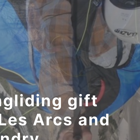
liding gift
 Les Arcs and
andry