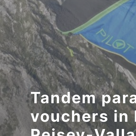
Tandem parag
vouchers in
Peisey-Vall