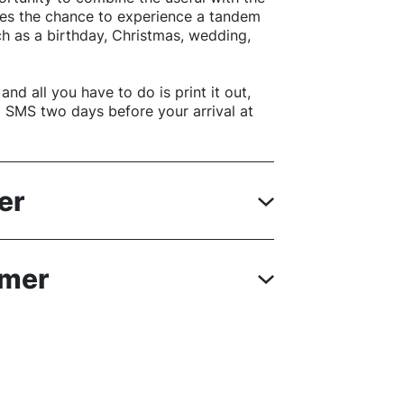
nes the chance to experience a tandem
ch as a birthday, Christmas, wedding,
and all you have to do is print it out,
a SMS two days before your arrival at
er
mmer
t
rgettable colors, the blue of the sky,
lights with ski takeoff. Unless in
ft pass and be able to ski to reach the
ht.
request. Call us to book your flight, or
55 74
ith enormous altitude differences, up to