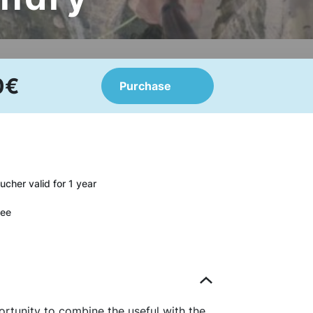
0€
Purchase
oucher valid for 1 year
fee
ortunity to combine the useful with the