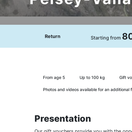
8
Return
Starting from
From age 5
Up to 100 kg
Gift v
Photos and videos available for an additional 
Presentation
Our gift vouchers provide you with the opp