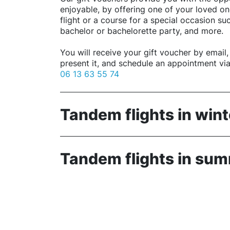
enjoyable, by offering one of your loved o
flight or a course for a special occasion su
bachelor or bachelorette party, and more.
You will receive your gift voucher by email, 
present it, and schedule an appointment vi
06 13 63 55 74
Tandem flights in wint
From December to the end of April
Tandem flights in su
Visit our “Winter” page to choose your fligh
To discover Les Arcs from the sky, with unfo
From May to the end of September
the white of the snow… We offer 2 types of f
exceptional cases, you must have your ski li
Visit our “Summer” page to choose your flig
takeoff area. Photo and video reportage on 
even better, contact us via SMS:
06 13 63 
Les Arcs resort offers flight possibilities w